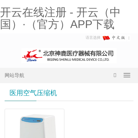
开云在线注册 - 开云（中
国）·（官方）APP下载
语言选择:
网站导航
Toggl
navig
医用空气压缩机