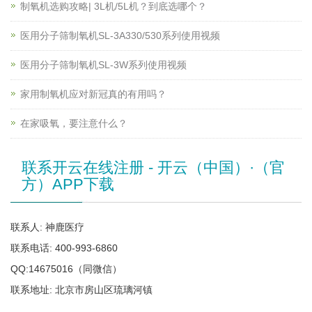
制氧机选购攻略| 3L机/5L机？到底选哪个？
医用分子筛制氧机SL-3A330/530系列使用视频
医用分子筛制氧机SL-3W系列使用视频
家用制氧机应对新冠真的有用吗？
在家吸氧，要注意什么？
联系开云在线注册 - 开云（中国）·（官
方）APP下载
联系人: 神鹿医疗
联系电话: 400-993-6860
QQ:14675016（同微信）
联系地址: 北京市房山区琉璃河镇