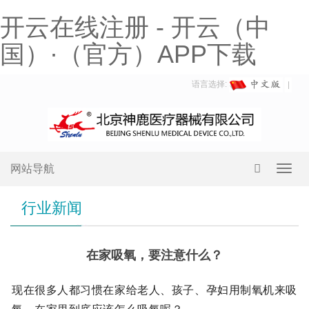
开云在线注册 - 开云（中
国）·（官方）APP下载
语言选择:
网站导航
Toggl
navig
行业新闻
在家吸氧，要注意什么？
现在很多人都习惯在家给老人、孩子、孕妇用制氧机来吸